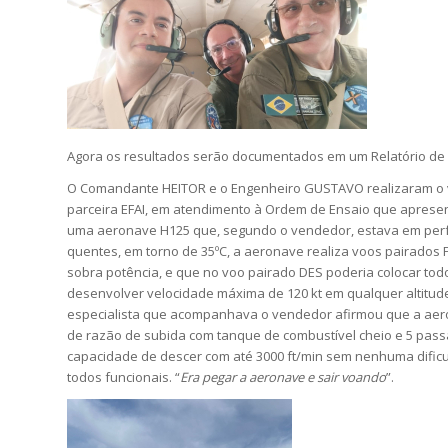
Agora os resultados serão documentados em um Relatório de 
O Comandante HEITOR e o Engenheiro GUSTAVO realizaram o vo
parceira EFAI, em atendimento à Ordem de Ensaio que apres
uma aeronave H125 que, segundo o vendedor, estava em perf
quentes, em torno de 35ºC, a aeronave realiza voos pairados 
sobra potência, e que no voo pairado DES poderia colocar tod
desenvolver velocidade máxima de 120 kt em qualquer altitu
especialista que acompanhava o vendedor afirmou que a aero
de razão de subida com tanque de combustível cheio e 5 passa
capacidade de descer com até 3000 ft/min sem nenhuma difi
todos funcionais. “
Era pegar a aeronave e sair voando
”.