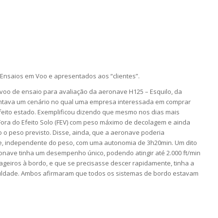
Ensaios em Voo e apresentados aos “clientes”.
o de ensaio para avaliação da aeronave H125 – Esquilo, da
entava um cenário no qual uma empresa interessada em comprar
eito estado. Exemplificou dizendo que mesmo nos dias mais
Fora do Efeito Solo (FEV) com peso máximo de decolagem e ainda
o o peso previsto. Disse, ainda, que a aeronave poderia
de, independente do peso, com uma autonomia de 3h20min. Um dito
nave tinha um desempenho único, podendo atingir até 2.000 ft/min
geiros à bordo, e que se precisasse descer rapidamente, tinha a
culdade. Ambos afirmaram que todos os sistemas de bordo estavam