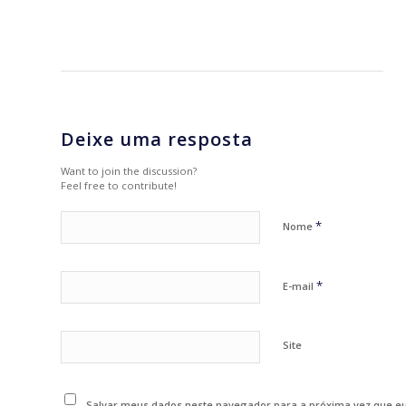
Deixe uma resposta
Want to join the discussion?
Feel free to contribute!
*
Nome
*
E-mail
Site
Salvar meus dados neste navegador para a próxima vez que e